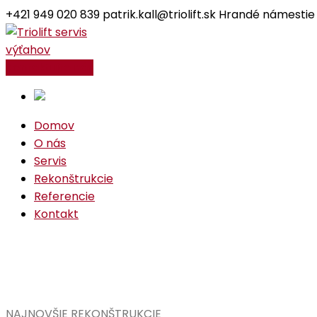
+421 949 020 839
patrik.kall@triolift.sk
Hrandé námestie
Facebook
Instagram
Profile
Profile
Kontaktujte nás
Domov
O nás
Servis
Rekonštrukcie
Referencie
Kontakt
Referencie
Home
Referencie
NAJNOVŠIE REKONŠTRUKCIE