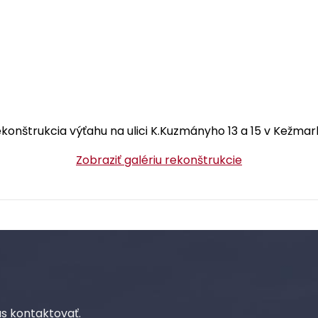
konštrukcia výťahu na ulici K.Kuzmányho 13 a 15 v Kežmar
Zobraziť galériu rekonštrukcie
s kontaktovať.