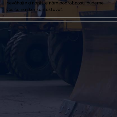
Neváhajte a napíšte nám podrobnosti, budeme
vás čo najskôr kontaktovať.