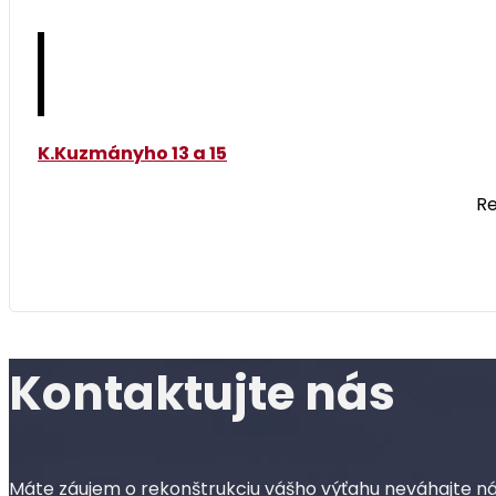
K.Kuzmányho 13 a 15
Re
Kontaktujte nás
Máte záujem o rekonštrukciu vášho výťahu neváhajte ná