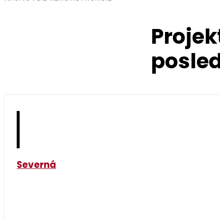
Projek
posled
Severná