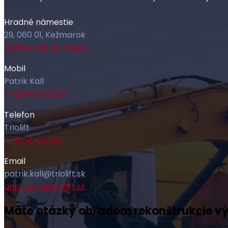
Hradné námestie
29, 060 01
,
Kežmarok
Nájdite nás na mape
Mobil
Patrik Kall
+421949020839
Telefon
Triolift
+421544525211
Email
patrik.kall@triolift.sk
anton.kall@triolift.sk
Máte otázky ohľadom rekonštrukcie vý