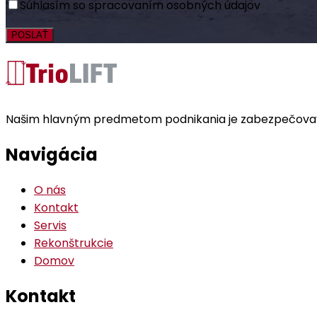
Súhlasím so spracovaním osobných údajov
Našim hlavným predmetom podnikania je zabezpečovať V
Navigácia
O nás
Kontakt
Servis
Rekonštrukcie
Domov
Kontakt