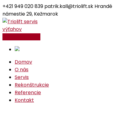
+421 949 020 839
patrik.kall@triolift.sk
Hrandé
námestie 29, Kežmarok
Facebook
Instagram
Profile
Profile
Kontaktujte nás
Domov
O nás
Servis
Rekonštrukcie
Referencie
Kontakt
Member Archi 3