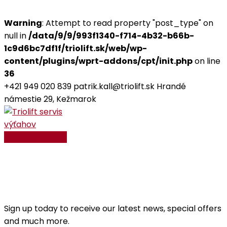
Warning
: Attempt to read property "post_type" on
null in
/data/9/9/993f1340-f714-4b32-b66b-
1c9d6bc7df1f/triolift.sk/web/wp-
content/plugins/wprt-addons/cpt/init.php
on line
36
+421 949 020 839
patrik.kall@triolift.sk
Hrandé
námestie 29, Kežmarok
Facebook
Instagram
Profile
Profile
Kontaktujte nás
Carpentry
Home
Blog
Posts Tagged "Carpentry"
Sign up today to receive our latest news, special offers
and much more.