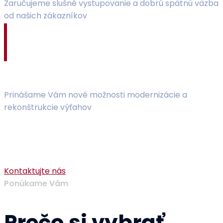
Zaručujeme slušné vystupovanie a dobrú spätnú väzba
od našich zákazníkov
Rekonštrukcie výťahov
Prinášame Vám nové možnosti modernizácie a
rekonštrukcie výťahov
Máte záujem o naše služby ?
Kontaktujte nás
Ponúkame Vám
Prečo si vybrať