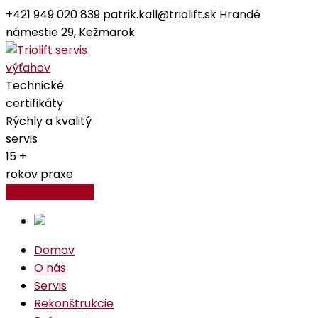
+421 949 020 839
patrik.kall@triolift.sk
Hrandé
námestie 29, Kežmarok
Facebook
Instagram
Profile
Profile
Technické
certifikáty
Rýchly a kvalitý
servis
15 +
rokov praxe
Kontaktujte nás
Domov
O nás
Servis
Rekonštrukcie